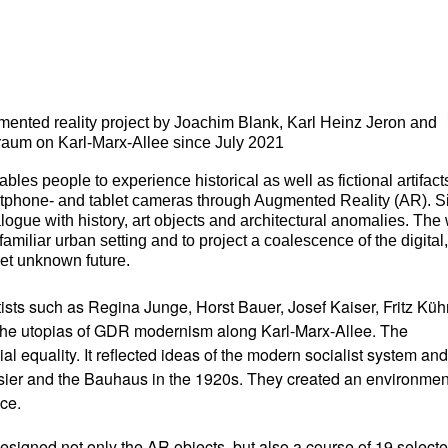
ented reality project by Joachim Blank, Karl Heinz Jeron and
raum on Karl-Marx-Allee since July 2021
nables people to experience historical as well as fictional artifact
tphone- and tablet cameras through Augmented Reality (AR). Si
dialogue with history, art objects and architectural anomalies. The
amiliar urban setting and to project a coalescence of the digital,
 yet unknown future.
tists such as Regina Junge, Horst Bauer, Josef Kaiser, Fritz Kü
f the utopias of GDR modernism along Karl-Marx-Allee. The
ial equality. It reflected ideas of the modern socialist system an
sier and the Bauhaus in the 1920s. They created an environmen
ace.
signed not only the AR objects, but also a course of 19 select