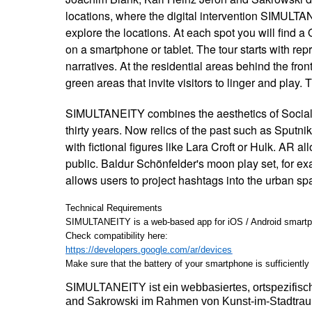
locations, where the digital intervention SIMULT
explore the locations. At each spot you will find 
on a smartphone or tablet. The tour starts with rep
narratives. At the residential areas behind the front
green areas that invite visitors to linger and play
SIMULTANEITY combines the aesthetics of Sociali
thirty years. Now relics of the past such as Sput
with fictional figures like Lara Croft or Hulk. AR
public. Baldur Schönfelder's moon play set, for exa
allows users to project hashtags into the urban s
Technical Requirements
SIMULTANEITY is a web-based app for iOS / Android smartph
Check compatibility here:
https://developers.google.com/ar/devices
Make sure that the battery of your smartphone is sufficiently
SIMULTANEITY ist ein webbasiertes, ortspezifisc
and Sakrowski im Rahmen von Kunst-im-Stadtraum 