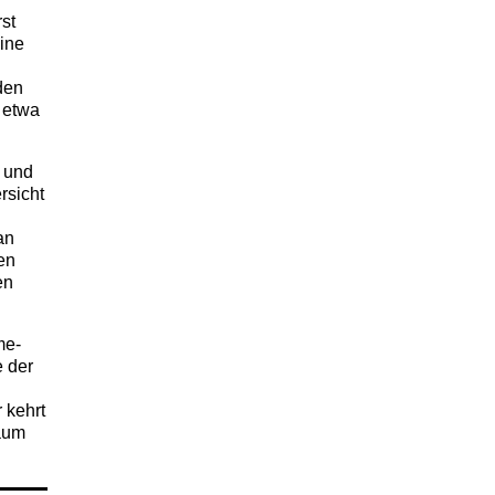
st
eine
den
 etwa
n und
rsicht
an
en
en
me-
e der
 kehrt
raum