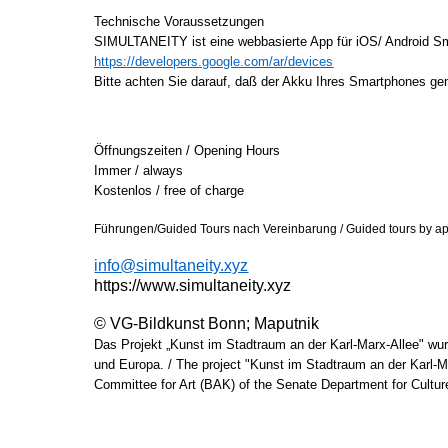
Technische Voraussetzungen
SIMULTANEITY ist eine webbasierte App für iOS/ Android Sma
https://developers.google.com/ar/devices
Bitte achten Sie darauf, daß der Akku Ihres Smartphones gen
Öffnungszeiten / Opening Hours
Immer / always
Kostenlos / free of charge
Führungen/Guided Tours nach Vereinbarung / Guided tours by a
info@simultaneity.xyz
https://www.simultaneity.xyz
© VG-Bildkunst Bonn; Maputnik
Das Projekt „Kunst im Stadtraum an der Karl-Marx-Allee" wu
und Europa. / The project "Kunst im Stadtraum an der Karl-Ma
Committee for Art (BAK) of the Senate Department for Cultu