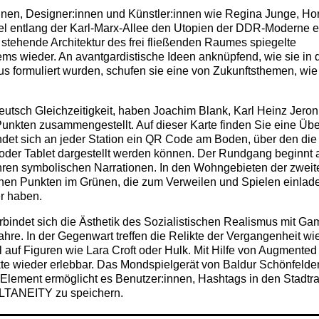
nnen, Designer:innen und Künstler:innen wie Regina Junge, Hor
gel entlang der Karl-Marx-Allee den Utopien der DDR-Moderne 
t stehende Architektur des frei fließenden Raumes spiegelte
ms wieder. An avantgardistische Ideen anknüpfend, wie sie in 
 formuliert wurden, schufen sie eine von Zukunftsthemen, wie
eutsch Gleichzeitigkeit, haben Joachim Blank, Karl Heinz Jero
nkten zusammengestellt. Auf dieser Karte finden Sie eine Übe
indet sich an jeder Station ein QR Code am Boden, über den die
der Tablet dargestellt werden können. Der Rundgang beginnt 
 ihren symbolischen Narrationen. In den Wohngebieten der zweit
schen Punkten im Grünen, die zum Verweilen und Spielen einlad
er haben.
bindet sich die Ästhetik des Sozialistischen Realismus mit Ga
hre. In der Gegenwart treffen die Relikte der Vergangenheit wi
auf Figuren wie Lara Croft oder Hulk. Mit Hilfe von Augmented
kte wieder erlebbar. Das Mondspielgerät von Baldur Schönfelder
ves Element ermöglicht es Benutzer:innen, Hashtags in den Stadt
MULTANEITY zu speichern.