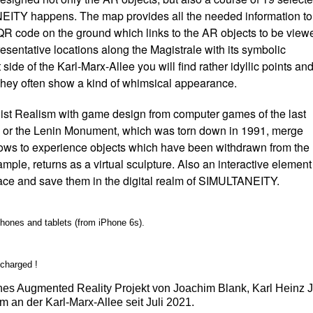
ANEITY happens. The map provides all the needed information to
a QR code on the ground which links to the AR objects to be view
resentative locations along the Magistrale with its symbolic
 side of the Karl-Marx-Allee you will find rather idyllic points an
. They often show a kind of whimsical appearance.
st Realism with game design from computer games of the last
nik or the Lenin Monument, which was torn down in 1991, merge
 allows to experience objects which have been withdrawn from the
mple, returns as a virtual sculpture. Also an interactive element
pace and save them in the digital realm of SIMULTANEITY.
ones and tablets (from iPhone 6s).
 charged !
hes Augmented Reality Projekt von Joachim Blank, Karl Heinz 
an der Karl-Marx-Allee seit Juli 2021.