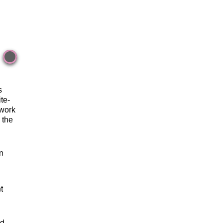
s
te-
 work
 the
hn
d
t
ed