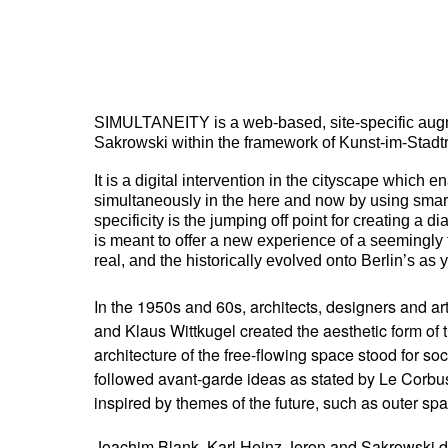
SIMULTANEITY is a web-based, site-specific augm
Sakrowski within the framework of Kunst-im-Stadt
It is a digital intervention in the cityscape which e
simultaneously in the here and now by using smar
specificity is the jumping off point for creating a 
is meant to offer a new experience of a seemingly f
real, and the historically evolved onto Berlin’s as
In the 1950s and 60s, architects, designers and ar
and Klaus Wittkugel created the aesthetic form o
architecture of the free-flowing space stood for soc
followed avant-garde ideas as stated by Le Corbu
inspired by themes of the future, such as outer sp
Joachim Blank, Karl Heinz Jeron and Sakrowski de