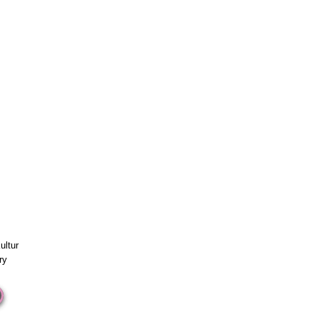
ultur
ry