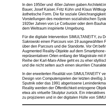
In den 1950er und -60er-Jahren gaben Architekt:i
Bauer, Josef Kaiser, Fritz Kühn und Klaus Wittku
ästhetische Form. Die für soziale Gleichrangigkei
Vorstellungen des modernen sozialistischen Syste
1920er Jahren von Le Corbusier oder dem Bauhaus
dem Weltraum inspirierte Umgebung.
Für die digitale Intervention SIMULTANEITY, zu D
Sakrowski einen Parcours von 19 ausgewählten Pu
über den Parcours und die Standorte. Vor Ort bef
Augmented Reality-Objekte auf dem Smartphone o
repräsentativen Orten entlang der Magistrale mit
Reihe der Karl-Marx-Allee geht es zu eher idylli
und die nicht selten auch einen skurrilen Charakt
In der erweiterten Realität von SIMULTANEITY ver
Design von Computerspielen der letzten dreißig Ja
Sputnik oder das 1991 abgerissene Lenindenkmal 
Reality werden der Öffentlichkeit entzogene Obje
etwa als virtuelle Skulptur zurück. Ein interakti
zu projizieren und in der digitalen Hülle von SI